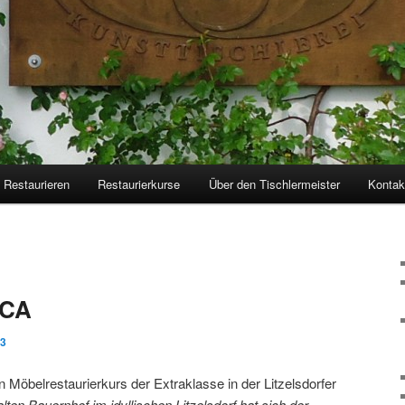
Restaurieren
Restaurierkurse
Über den Tischlermeister
Kontak
ICA
13
n Möbelrestaurierkurs der Extraklasse in der Litzelsdorfer
lten Bauernhof im idyllischen Litzelsdorf hat sich der