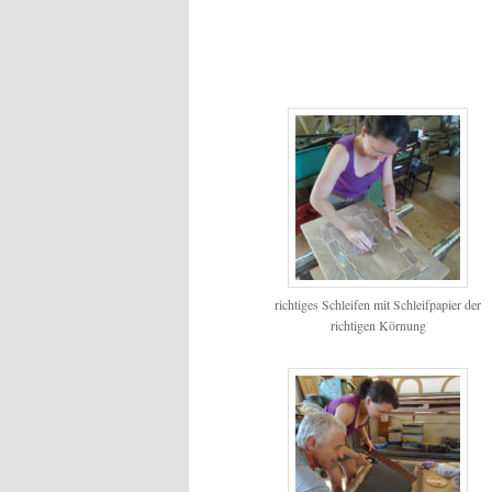
richtiges Schleifen mit Schleifpapier der
richtigen Körnung