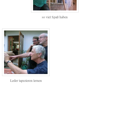
so viel Spaß haben
Leder tapezieren lernen