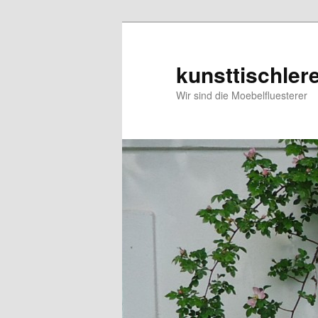
Zum
Zum
primären
sekundären
Inhalt
Inhalt
kunsttischler
springen
springen
Wir sind die Moebelfluesterer