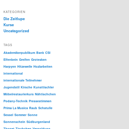
KATEGORIEN
Die Zeitlupe
Kurse
Uncategorized
TAGS
Akademikerpublikum
Bank
CSI
Elfenbein
Greifen
Grotesken
Harpyen
Hitzewelle
Hozlarbeiten
international
internationale Teilnehmer
Jugendstil
Kirsche
Kunsttischler
Möbelrestaurierkurs
Nähtischchen
Podany-Technik
Pressestimmen
Prima La Musica
Raub
Schatulle
Sessel
Sommer
Sonne
Sonnenschein
Südburgenland
Thonet
Tischchen
Vergoldung