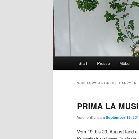
Hauptmenü
Start
Presse
Möbel
SCHLAGWORT-ARCHIV:
HARPYEN
PRIMA LA MUS
Veröffentlicht am
September 19, 20
Vom 19. bis 23. August fand ei
Kunsttischlerei statt.
In einem a